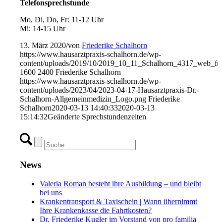
Telefonsprechstunde
Mo, Di, Do, Fr: 11-12 Uhr
Mi: 14-15 Uhr
13. März 2020
/
von
Friederike Schalhorn
https://www.hausarztpraxis-schalhorn.de/wp-
content/uploads/2019/10/2019_10_11_Schalhorn_4317_web_ful
1600
2400
Friederike Schalhorn
https://www.hausarztpraxis-schalhorn.de/wp-
content/uploads/2023/04/2023-04-17-Hausarztpraxis-Dr.-
Schalhorn-Allgemeinmedizin_Logo.png
Friederike
Schalhorn
2020-03-13 14:40:33
2020-03-13
15:14:32
Geänderte Sprechstunden­zeiten
News
Valeria Roman besteht ihre Ausbildung – und bleibt
bei uns
Krankentransport & Taxischein | Wann übernimmt
Ihre Krankenkasse die Fahrtkosten?
Dr. Friederike Kugler im Vorstand von pro familia